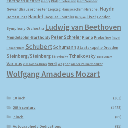
Eberhard Richter
Gerd Semder
Georg Phillip Telemann
Haydn
Gewandhausorchester Leipzig
Hansjoachim Mirschel
Händel
Liszt
London
Horst Kunze
Jacques Fournier
Karajan
Ludwig van Beethoven
Symphony Orchestra
Peter Schreier
Mendelsohn-Bartholdy
Piano
Prokofiev
Ravel
Schubert
Schumann
Staatskapelle Dresden
Reimar Bluth
Steinberg/Steinberg
Tchaikovsky
Stravinsky
Theo Adam
Various
Verdi
Wagner
VEB Gotha-Druck
Wiener Philharmoniker
Wolfgang Amadeus Mozart
10 inch
(161)
20th century
(1428)
7 inch
(85)
Autographed / Dedications
(85)