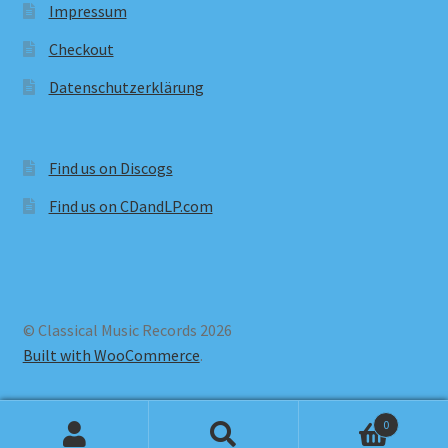
Impressum
Checkout
Datenschutzerklärung
Find us on Discogs
Find us on CDandLP.com
© Classical Music Records 2026
Built with WooCommerce
.
0
Search
Search