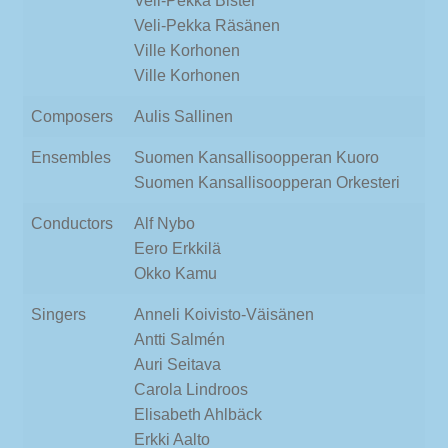
Veli-Pekka Bister
Veli-Pekka Räsänen
Ville Korhonen
Ville Korhonen
Composers
Aulis Sallinen
Ensembles
Suomen Kansallisoopperan Kuoro
Suomen Kansallisoopperan Orkesteri
Conductors
Alf Nybo
Eero Erkkilä
Okko Kamu
Singers
Anneli Koivisto-Väisänen
Antti Salmén
Auri Seitava
Carola Lindroos
Elisabeth Ahlbäck
Erkki Aalto