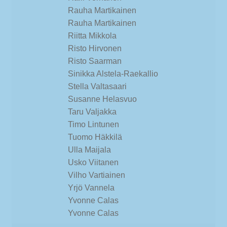
Rauha Martikainen
Rauha Martikainen
Riitta Mikkola
Risto Hirvonen
Risto Saarman
Sinikka Alstela-Raekallio
Stella Valtasaari
Susanne Helasvuo
Taru Valjakka
Timo Lintunen
Tuomo Häkkilä
Ulla Maijala
Usko Viitanen
Vilho Vartiainen
Yrjö Vannela
Yvonne Calas
Yvonne Calas