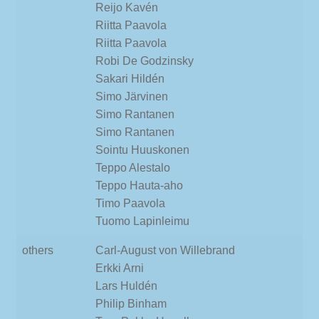
Reijo Kavén
Riitta Paavola
Riitta Paavola
Robi De Godzinsky
Sakari Hildén
Simo Järvinen
Simo Rantanen
Simo Rantanen
Sointu Huuskonen
Teppo Alestalo
Teppo Hauta-aho
Timo Paavola
Tuomo Lapinleimu
others
Carl-August von Willebrand
Erkki Arni
Lars Huldén
Philip Binham