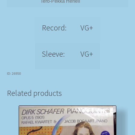
Tero-Pekka Henell
Record:
VG+
Sleeve:
VG+
ID: 26950
Related products