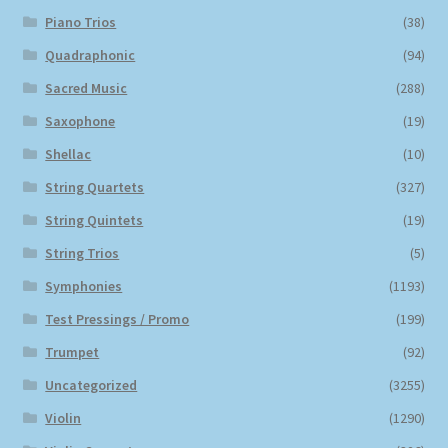
Piano Trios
(38)
Quadraphonic
(94)
Sacred Music
(288)
Saxophone
(19)
Shellac
(10)
String Quartets
(327)
String Quintets
(19)
String Trios
(5)
Symphonies
(1193)
Test Pressings / Promo
(199)
Trumpet
(92)
Uncategorized
(3255)
Violin
(1290)