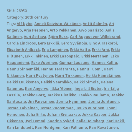
SKU:
I26950
Category:
20th century
Tags:
Alf Nybo
,
Anneli Koivisto-Väisänen
,
Antti Salmén
,
Ari
Angervo
,
Arja Pesonen
,
Arto Pekkanen
,
Arvo Saaristo
,
Aulis
Sallinen
,
Auri Seitava
,
Björn Buss
,
Carl-August von Willebrand
,
Carola Lindroos
,
Eero Erkkilä
,
Eero Syvänoja
,
Eino Airaskorpi
,
Elisabeth Ahlbäck
,
Erja Lampinen
,
Erkki Aalto
,
Erkki Arni
,
Erkki
Hiltunen
,
Erkki Inkinen
,
Erkki Lasonpalo
,
Erkki Mertanen
,
Esko
Haapaniemi
,
Esko Vuorinen
,
Gunnar Lausund
,
Hannes Kallio
,
Hannu Sinnemäki
,
Hannu Teräsranta
,
Hannu Tuomi
,
Harri
Nikkonen
,
Harri Pystynen
,
Harri Tirkkonen
,
Heikki Hämäläinen
,
Heikki Luukkonen
,
Heikki Saarnikko
,
Heikki Simola
,
Helena
Salonius
,
Ilari Angervo
,
Ilkka Ylönen
,
Inga-Lill Bister
,
Iris-Lilja
Lassila
,
Jaakko Borg
,
Jaakko Hietikko
,
Jaakko Raulamo
,
Jaakko
Santasalo
,
Jiri Parviainen
,
Jorma Hynninen
,
Jorma Juntunen
,
Jorma Taivainen
,
Jorma Vuorenmaa
,
Jouko Vuorinen
,
Jouni
Heinonen
,
Juha Eirto
,
Juhani Kivilaakso
,
Jukka Kasper
,
Jukka
Okkonen
,
Jyri Lommi
,
Kaarina Sykäri
,
Kalle Holmberg
,
Kari Hakli
,
Kari Lindstedt
,
Kari Nordgren
,
Kari Palhamo
,
Kari Ravattinen
,