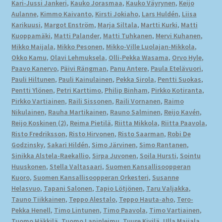
Kari-Jussi Jankeri
,
Kauko Jorasmaa
,
Kauko Väyrynen
,
Keijo
Aulanne
,
Kimmo Kaivanto
,
Kirsti Jokiaho
,
Lars Huldén
,
Liisa
Karikuusi
,
Margot Enström
,
Marja Siltala
,
Martti Kurki
,
Matti
Kuoppamäki
,
Matti Palander
,
Matti Tuhkanen
,
Mervi Kuhanen
,
Mikko Maijala
,
Mikko Pesonen
,
Mikko-Ville Luolajan-Mikkola
,
Okko Kamu
,
Olavi Lehmuksela
,
Olli-Pekka Wasama
,
Orvo Hyle
,
Paavo Kanervo
,
Päivi Rängman
,
Panu Antere
,
Paula Etelävuori
,
Pauli Hiltunen
,
Pauli Kainulainen
,
Pekka Sirola
,
Pentti Suokas
,
Pentti Ylönen
,
Petri Karttimo
,
Philip Binham
,
Pirkko Kotiranta
,
Pirkko Vartiainen
,
Raili Sissonen
,
Raili Vornanen
,
Raimo
Nikulainen
,
Rauha Martikainen
,
Rauno Salminen
,
Reijo Kavén
,
Reijo Koskinen (2)
,
Reima Pietilä
,
Riitta Mikkola
,
Riitta Paavola
,
Risto Fredriksson
,
Risto Hirvonen
,
Risto Saarman
,
Robi De
Godzinsky
,
Sakari Hildén
,
Simo Järvinen
,
Simo Rantanen
,
Sinikka Alstela-Raekallio
,
Sirpa Juvonen
,
Soila Hursti
,
Sointu
Huuskonen
,
Stella Valtasaari
,
Suomen Kansallisoopperan
Kuoro
,
Suomen Kansallisoopperan Orkesteri
,
Susanne
Helasvuo
,
Tapani Salonen
,
Tapio Lötjönen
,
Taru Valjakka
,
Tauno Tiikkainen
,
Teppo Alestalo
,
Teppo Hauta-aho
,
Tero-
Pekka Henell
,
Timo Lintunen
,
Timo Paavola
,
Timo Vartiainen
,
Tuomo Häkkilä
,
Tuomo Lapinleimu
,
Tuure Kivilä
,
Ulla Maijala
,