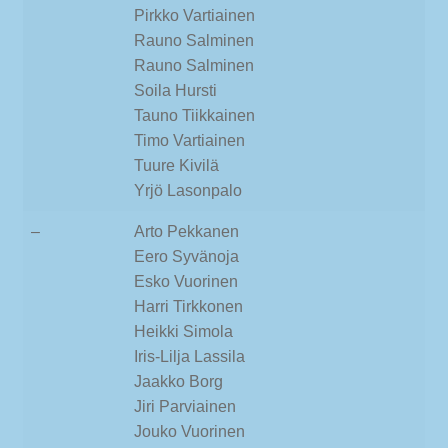
Pirkko Vartiainen
Rauno Salminen
Rauno Salminen
Soila Hursti
Tauno Tiikkainen
Timo Vartiainen
Tuure Kivilä
Yrjö Lasonpalo
–
Arto Pekkanen
Eero Syvänoja
Esko Vuorinen
Harri Tirkkonen
Heikki Simola
Iris-Lilja Lassila
Jaakko Borg
Jiri Parviainen
Jouko Vuorinen