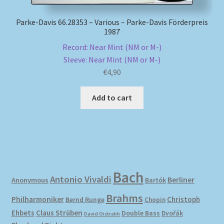
Parke-Davis 66.28353 – Various – Parke-Davis Förderpreis
1987
Record: Near Mint (NM or M-)
Sleeve: Near Mint (NM or M-)
€
4,90
Add to cart
Bach
Antonio Vivaldi
Berliner
Anonymous
Bartók
Brahms
Philharmoniker
Christoph
Bernd Runge
Chopin
Ehbets
Claus Strüben
Double Bass
Dvořák
David Oistrakh