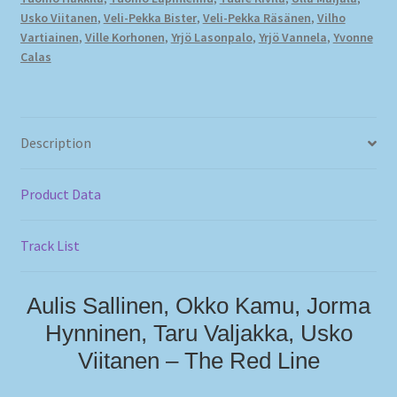
Usko Viitanen
,
Veli-Pekka Bister
,
Veli-Pekka Räsänen
,
Vilho
Vartiainen
,
Ville Korhonen
,
Yrjö Lasonpalo
,
Yrjö Vannela
,
Yvonne
Calas
Description
Product Data
Track List
Aulis Sallinen, Okko Kamu, Jorma
Hynninen, Taru Valjakka, Usko
Viitanen – The Red Line