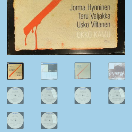
My account
Newsletter
Payment Methods
Review Authenticity
Shipping Methods
Shop
Tags
Terms & Conditions