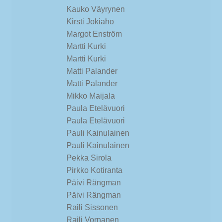
Kauko Väyrynen
Kirsti Jokiaho
Margot Enström
Martti Kurki
Martti Kurki
Matti Palander
Matti Palander
Mikko Maijala
Paula Etelävuori
Paula Etelävuori
Pauli Kainulainen
Pauli Kainulainen
Pekka Sirola
Pirkko Kotiranta
Päivi Rängman
Päivi Rängman
Raili Sissonen
Raili Vornanen