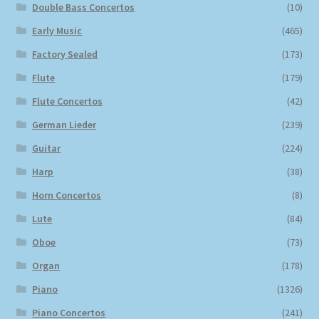
Double Bass Concertos
(10)
Early Music
(465)
Factory Sealed
(173)
Flute
(179)
Flute Concertos
(42)
German Lieder
(239)
Guitar
(224)
Harp
(38)
Horn Concertos
(8)
Lute
(84)
Oboe
(73)
Organ
(178)
Piano
(1326)
Piano Concertos
(241)