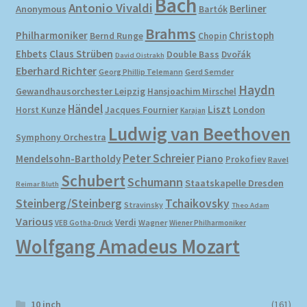
Bach
Antonio Vivaldi
Berliner
Anonymous
Bartók
Brahms
Philharmoniker
Christoph
Bernd Runge
Chopin
Ehbets
Claus Strüben
Double Bass
Dvořák
David Oistrakh
Eberhard Richter
Gerd Semder
Georg Phillip Telemann
Haydn
Gewandhausorchester Leipzig
Hansjoachim Mirschel
Händel
Liszt
London
Horst Kunze
Jacques Fournier
Karajan
Ludwig van Beethoven
Symphony Orchestra
Peter Schreier
Mendelsohn-Bartholdy
Piano
Prokofiev
Ravel
Schubert
Schumann
Staatskapelle Dresden
Reimar Bluth
Steinberg/Steinberg
Tchaikovsky
Stravinsky
Theo Adam
Various
Verdi
Wagner
VEB Gotha-Druck
Wiener Philharmoniker
Wolfgang Amadeus Mozart
10 inch
(161)