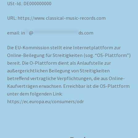
USt-Id.: DE000000000
My account
URL: https://www. classical-music-records.com
Newsletter
email:
in
**
@
*********************
ds.com
Die EU-Kommission stellt eine Internetplattform zur
Payment Methods
Online-Beilegung für Streitigkeiten (sog. “OS-Plattform”)
bereit. Die O-Plattform dient als Anlaufstelle zur
Review Authenticity
außergerichtlichen Beilegung von Streitigkeiten
betreffend vertragliche Verpflichtungen, die aus Online-
Shipping Methods
Kaufverträgen erwachsen. Erreichbar ist die OS-Plattform
unter dem folgenden Link:
Shop
https://ec.europa.eu/consumers/odr
Tags
Terms & Conditions