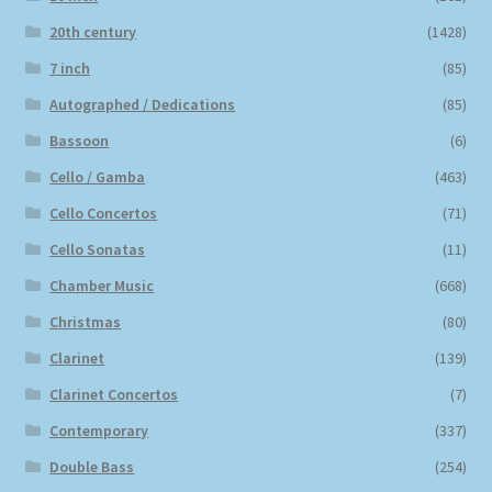
20th century
(1428)
7 inch
(85)
Autographed / Dedications
(85)
Bassoon
(6)
Cello / Gamba
(463)
Cello Concertos
(71)
Cello Sonatas
(11)
Chamber Music
(668)
Christmas
(80)
Clarinet
(139)
Clarinet Concertos
(7)
Contemporary
(337)
Double Bass
(254)