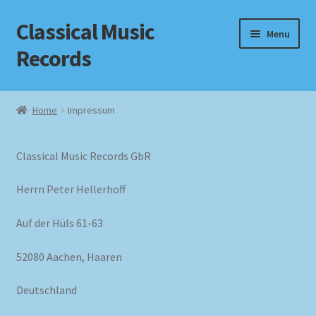
Classical Music
Skip
Skip
Menu
to
to
Records
navigation
content
Home
Home
Impressum
Cart
Classical Music Records GbR
Checkout
Herrn Peter Hellerhoff
Datenschutzerklärung
Auf der Hüls 61-63
Homepage
52080 Aachen, Haaren
Impressum
Deutschland
MusicFinder